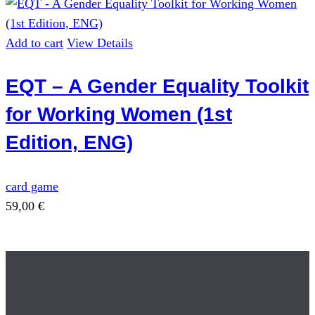
Add to cart
View Details
EQT – A Gender Equality Toolkit
for Working Women (1st
Edition, ENG)
card game
59,00
€