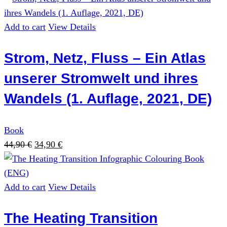
Add to cart
View Details
Strom, Netz, Fluss – Ein Atlas
unserer Stromwelt und ihres
Wandels (1. Auflage, 2021, DE)
Book
Original
Current
44,90
€
34,90
€
price
price
was:
is:
44,90 €.
34,90 €.
Add to cart
View Details
The Heating Transition