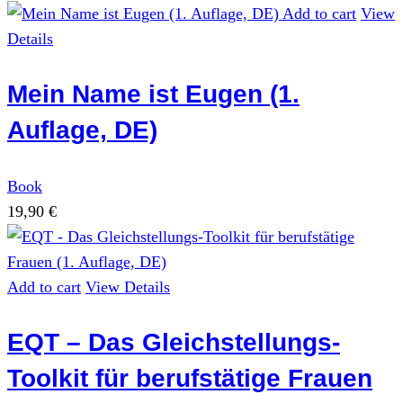
price
price
Add to cart
View
was:
is:
Details
44,90 €.
34,90 €.
Mein Name ist Eugen (1.
Auflage, DE)
Book
19,90
€
Add to cart
View Details
EQT – Das Gleichstellungs-
Toolkit für berufstätige Frauen