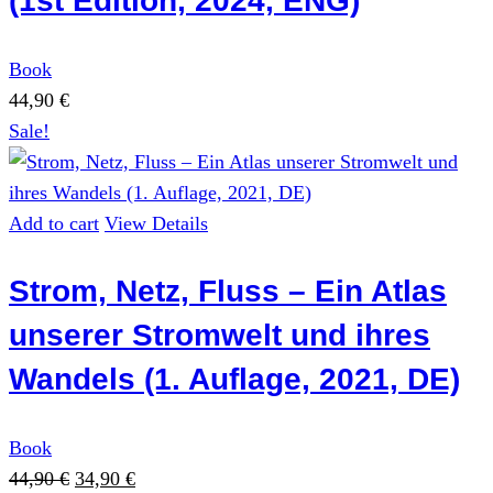
(1st Edition, 2024, ENG)
Book
44,90
€
Sale!
Add to cart
View Details
Strom, Netz, Fluss – Ein Atlas
unserer Stromwelt und ihres
Wandels (1. Auflage, 2021, DE)
Book
Original
Current
44,90
€
34,90
€